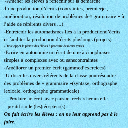
-Amener les élèves à réfléchir sur la démarche
d’une production d’écrits (contraintes, premierjet,
amélioration, résolution de problèmes de« grammaire » à
l’aide de référents divers ...)
-Entretenir les automatismes liés à la productiond’écrits
et faciliter la production d’écrits pluslongs (projets)
-Développer le plaisir des élèves à produire desécrits variés
-Ecrire en autonomie un écrit de une à cinqphrases
simples à complexes avec ou sanscontraintes
-Améliorer un premier écrit (gammed’exercices)
-Utiliser les divers référents de la classe pourrésoudre
des problèmes de » grammaire »(syntaxe, orthographe
lexicale, orthographe grammaticale)
-Produire un écrit avec plaisiret rechercher un effet
positif sur le (les)récepteur(s)
On fait écrire les élèves ; on ne leur apprend pas à le
faire
.