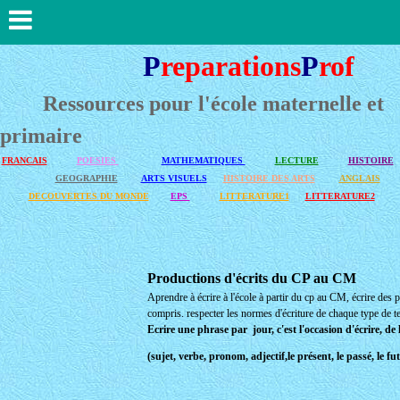
P
reparations
P
rof
Ressources pour l'école maternelle et
primaire
FRANCAIS
POESIES
MATHEMATIQUES
LECTURE
HISTOIRE
GEOGRAPHIE
ARTS VISUELS
HISTOIRE DES ARTS
ANGLAIS
DECOUVERTES DU MONDE
EPS
LITTERATURE1
LITTERATURE2
Productions d'écrits du CP au CM
Aprendre à écrire à l'école à partir du cp au CM, écrire des ph
compris. respecter les normes d'écriture de chaque type de te
Ecrire une phrase par jour, c'est l'occasion d'écrire, d
(sujet, verbe, pronom, adjectif,le présent, le passé, le fu