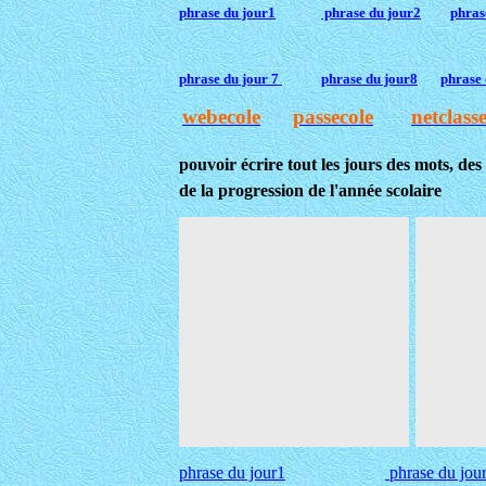
phrase du jour1
phrase du jour2
phras
phrase du jour 7
phrase du jour8
phrase 
webecole
passecole
netclass
pouvoir écrire tout les jours des mots, des
de la progression de l'année scolaire
phrase du jour1
phrase du jou